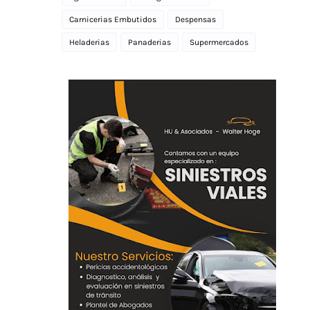
Carnicerias Embutidos
Despensas
Heladerias
Panaderias
Supermercados