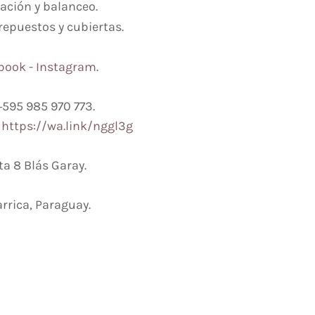
eación y balanceo.
repuestos y cubiertas.
book
-
Instagram
.
 +595 985 970 773.
:
https://wa.link/nggl3g
a 8 Blás Garay.
arrica, Paraguay.