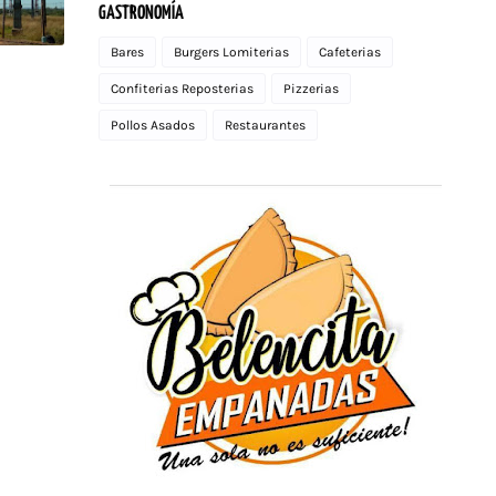
GASTRONOMÍA
Bares
Burgers Lomiterias
Cafeterias
Confiterias Reposterias
Pizzerias
Pollos Asados
Restaurantes