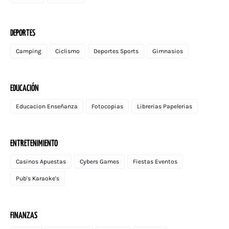
DEPORTES
Camping
Ciclismo
Deportes Sports
Gimnasios
EDUCACIÓN
Educacion Enseñanza
Fotocopias
Librerias Papelerias
ENTRETENIMIENTO
Casinos Apuestas
Cybers Games
Fiestas Eventos
Pub's Karaoke's
FINANZAS