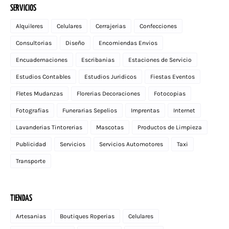
SERVICIOS
Alquileres
Celulares
Cerrajerias
Confecciones
Consultorias
Diseño
Encomiendas Envios
Encuadernaciones
Escribanias
Estaciones de Servicio
Estudios Contables
Estudios Juridicos
Fiestas Eventos
Fletes Mudanzas
Florerias Decoraciones
Fotocopias
Fotografias
Funerarias Sepelios
Imprentas
Internet
Lavanderias Tintorerias
Mascotas
Productos de Limpieza
Publicidad
Servicios
Servicios Automotores
Taxi
Transporte
TIENDAS
Artesanias
Boutiques Roperias
Celulares