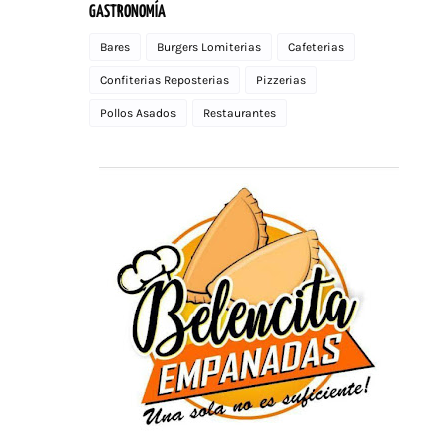
GASTRONOMÍA
Bares
Burgers Lomiterias
Cafeterias
Confiterias Reposterias
Pizzerias
Pollos Asados
Restaurantes