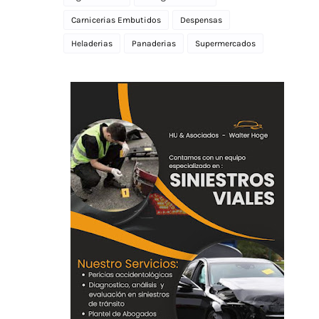
Carnicerias Embutidos
Despensas
Heladerias
Panaderias
Supermercados