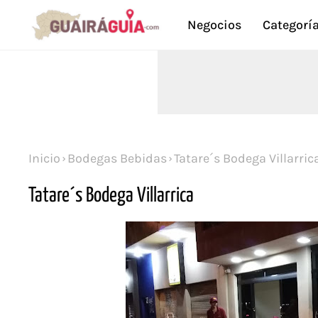
Negocios
Categorí
Inicio
Bodegas Bebidas
Tatare´s Bodega Villarric
Tatare´s Bodega Villarrica