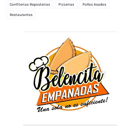
Confiterias Reposterias
Pizzerias
Pollos Asados
Restaurantes