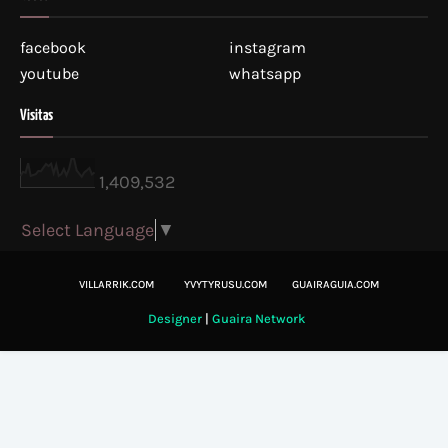
facebook
instagram
youtube
whatsapp
Visitas
1,409,532
Select Language
▼
VILLARRIK.COM
YVYTYRUSU.COM
GUAIRAGUIA.COM
Designer
|
Guaira Network