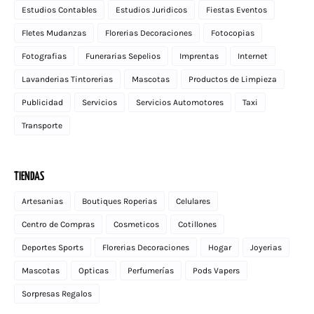
Estudios Contables
Estudios Juridicos
Fiestas Eventos
Fletes Mudanzas
Florerias Decoraciones
Fotocopias
Fotografias
Funerarias Sepelios
Imprentas
Internet
Lavanderias Tintorerias
Mascotas
Productos de Limpieza
Publicidad
Servicios
Servicios Automotores
Taxi
Transporte
TIENDAS
Artesanias
Boutiques Roperias
Celulares
Centro de Compras
Cosmeticos
Cotillones
Deportes Sports
Florerias Decoraciones
Hogar
Joyerias
Mascotas
Opticas
Perfumerías
Pods Vapers
Sorpresas Regalos