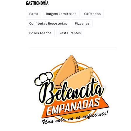
GASTRONOMÍA
Bares
Burgers Lomiterias
Cafeterias
Confiterias Reposterias
Pizzerias
Pollos Asados
Restaurantes