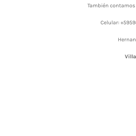
También contamos 
Celular: +595
Hernand
Vill