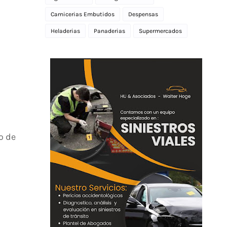
Carnicerias Embutidos
Despensas
Heladerias
Panaderias
Supermercados
o de