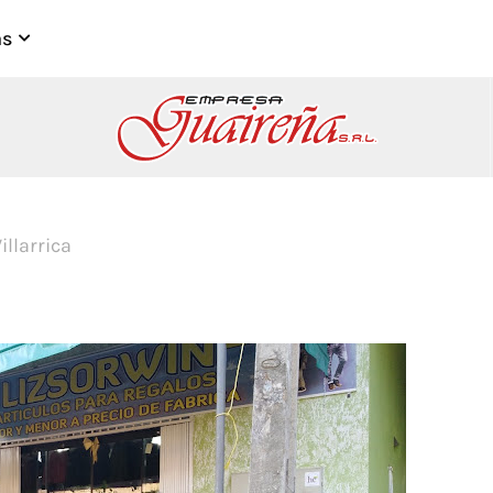
as
llarrica