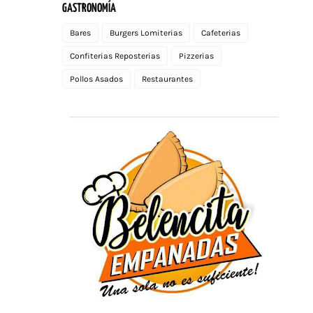
GASTRONOMÍA
Bares
Burgers Lomiterias
Cafeterias
Confiterias Reposterias
Pizzerias
Pollos Asados
Restaurantes