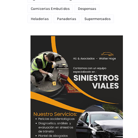
Carnicerias Embutidos
Despensas
Heladerias
Panaderias
Supermercados