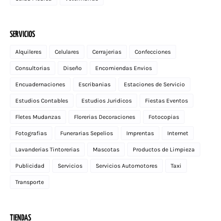
SERVICIOS
Alquileres
Celulares
Cerrajerias
Confecciones
Consultorias
Diseño
Encomiendas Envios
Encuadernaciones
Escribanias
Estaciones de Servicio
Estudios Contables
Estudios Juridicos
Fiestas Eventos
Fletes Mudanzas
Florerias Decoraciones
Fotocopias
Fotografias
Funerarias Sepelios
Imprentas
Internet
Lavanderias Tintorerias
Mascotas
Productos de Limpieza
Publicidad
Servicios
Servicios Automotores
Taxi
Transporte
TIENDAS