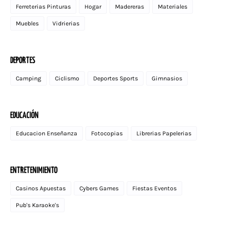
Ferreterias Pinturas
Hogar
Madereras
Materiales
Muebles
Vidrierias
DEPORTES
Camping
Ciclismo
Deportes Sports
Gimnasios
EDUCACIÓN
Educacion Enseñanza
Fotocopias
Librerias Papelerias
ENTRETENIMIENTO
Casinos Apuestas
Cybers Games
Fiestas Eventos
Pub's Karaoke's