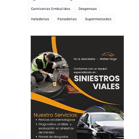
Carnicerias Embutidos
Despensas
Heladerias
Panaderias
Supermercados