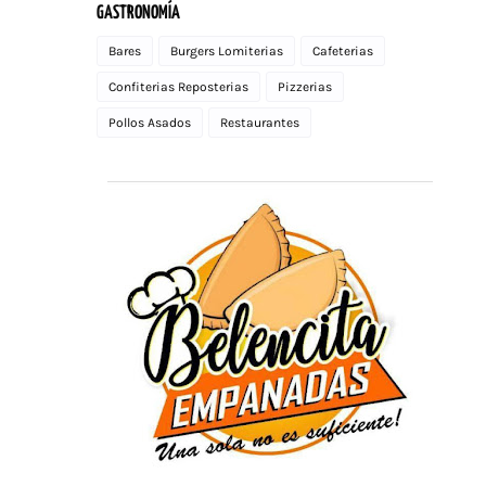
GASTRONOMÍA
Bares
Burgers Lomiterias
Cafeterias
Confiterias Reposterias
Pizzerias
Pollos Asados
Restaurantes