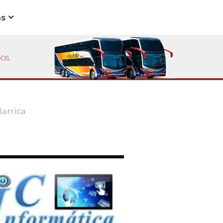
as
larrica