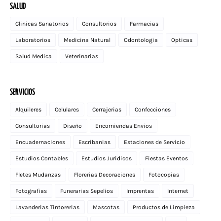
SALUD
Clinicas Sanatorios
Consultorios
Farmacias
Laboratorios
Medicina Natural
Odontologia
Opticas
Salud Medica
Veterinarias
SERVICIOS
Alquileres
Celulares
Cerrajerias
Confecciones
Consultorias
Diseño
Encomiendas Envios
Encuadernaciones
Escribanias
Estaciones de Servicio
Estudios Contables
Estudios Juridicos
Fiestas Eventos
Fletes Mudanzas
Florerias Decoraciones
Fotocopias
Fotografias
Funerarias Sepelios
Imprentas
Internet
Lavanderias Tintorerias
Mascotas
Productos de Limpieza