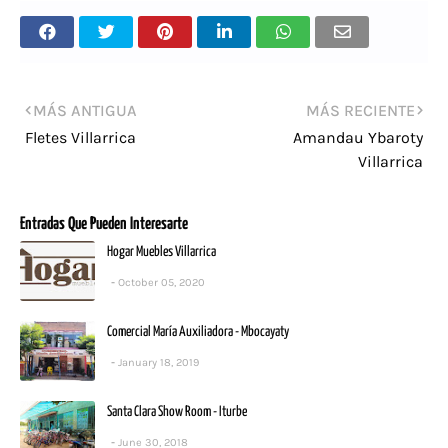
MÁS ANTIGUA
MÁS RECIENTE
Fletes Villarrica
Amandau Ybaroty
Villarrica
Entradas Que Pueden Interesarte
Hogar Muebles Villarrica
October 05, 2020
Comercial María Auxiliadora - Mbocayaty
January 18, 2019
Santa Clara Show Room - Iturbe
June 30, 2018