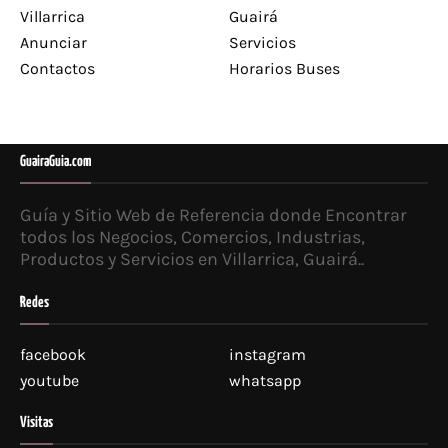
Villarrica
Guairá
Anunciar
Servicios
Contactos
Horarios Buses
GuairaGuia.com
Guía y Sitio Web de Referencia donde Encontrar
todos los Negocios, Comercios, Industrias,
Productos y Servicios en Villarrica, Guairá..
Redes
facebook
instagram
youtube
whatsapp
Visitas