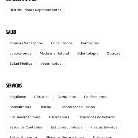
Distribuidoras Representantes
SALUD
Clinicas Sanatorios
Consultorios
Farmacias
Laboratorios
Medicina Natural
Odontologia
Opticas
Salud Medica
Veterinarias
SERVICIOS
Alquileres
Celulares
Cerrajerias
Confecciones
Consultorias
Diseño
Encomiendas Envios
Encuadernaciones
Escribanias
Estaciones de Servicio
Estudios Contables
Estudios Juridicos
Fiestas Eventos
Fletes Mudanzas
Florerias Decoraciones
Fotocopias