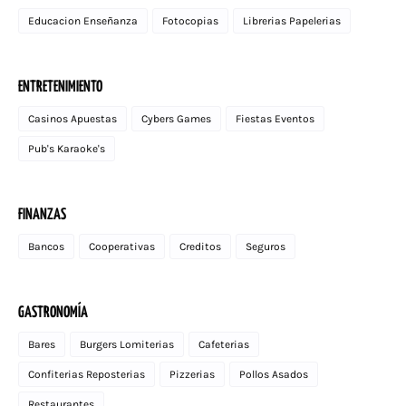
Educacion Enseñanza
Fotocopias
Librerias Papelerias
ENTRETENIMIENTO
Casinos Apuestas
Cybers Games
Fiestas Eventos
Pub's Karaoke's
FINANZAS
Bancos
Cooperativas
Creditos
Seguros
GASTRONOMÍA
Bares
Burgers Lomiterias
Cafeterias
Confiterias Reposterias
Pizzerias
Pollos Asados
Restaurantes