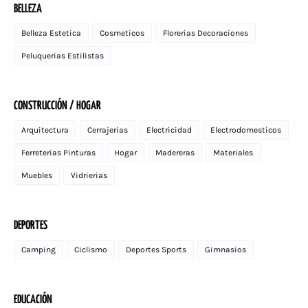
BELLEZA
Belleza Estetica
Cosmeticos
Florerias Decoraciones
Peluquerias Estilistas
CONSTRUCCIÓN / HOGAR
Arquitectura
Cerrajerias
Electricidad
Electrodomesticos
Ferreterias Pinturas
Hogar
Madereras
Materiales
Muebles
Vidrierias
DEPORTES
Camping
Ciclismo
Deportes Sports
Gimnasios
EDUCACIÓN