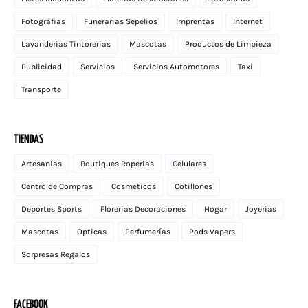
Fotografias
Funerarias Sepelios
Imprentas
Internet
Lavanderias Tintorerias
Mascotas
Productos de Limpieza
Publicidad
Servicios
Servicios Automotores
Taxi
Transporte
TIENDAS
Artesanias
Boutiques Roperias
Celulares
Centro de Compras
Cosmeticos
Cotillones
Deportes Sports
Florerias Decoraciones
Hogar
Joyerias
Mascotas
Opticas
Perfumerías
Pods Vapers
Sorpresas Regalos
FACEBOOK