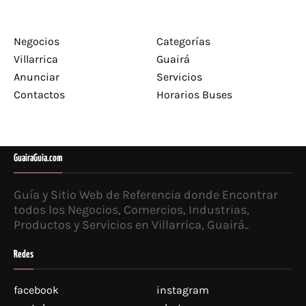
Negocios
Categorías
Villarrica
Guairá
Anunciar
Servicios
Contactos
Horarios Buses
GuairaGuia.com
Guía y Sitio Web de Referencia donde Encontrar
todos los Negocios, Comercios, Industrias,
Productos y Servicios en Villarrica, Guairá..
Redes
facebook
instagram