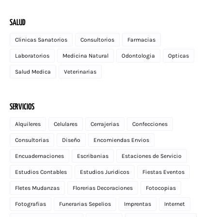
SALUD
Clinicas Sanatorios
Consultorios
Farmacias
Laboratorios
Medicina Natural
Odontologia
Opticas
Salud Medica
Veterinarias
SERVICIOS
Alquileres
Celulares
Cerrajerias
Confecciones
Consultorias
Diseño
Encomiendas Envios
Encuadernaciones
Escribanias
Estaciones de Servicio
Estudios Contables
Estudios Juridicos
Fiestas Eventos
Fletes Mudanzas
Florerias Decoraciones
Fotocopias
Fotografias
Funerarias Sepelios
Imprentas
Internet