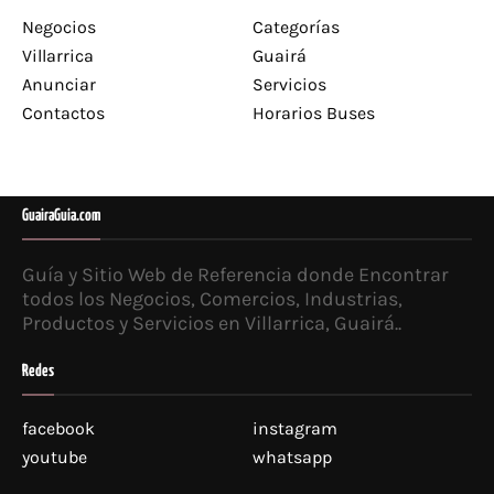
Negocios
Categorías
Villarrica
Guairá
Anunciar
Servicios
Contactos
Horarios Buses
GuairaGuia.com
Guía y Sitio Web de Referencia donde Encontrar
todos los Negocios, Comercios, Industrias,
Productos y Servicios en Villarrica, Guairá..
Redes
facebook
instagram
youtube
whatsapp