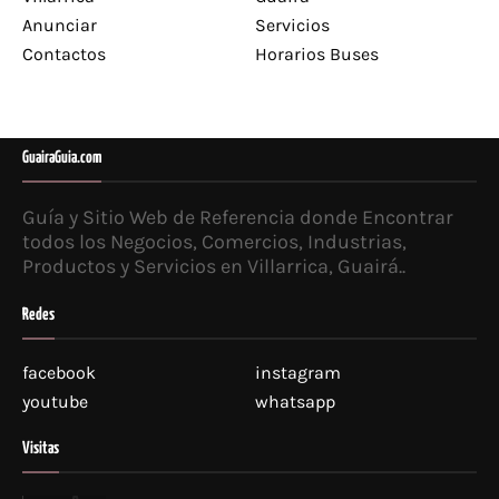
Anunciar
Servicios
Contactos
Horarios Buses
GuairaGuia.com
Guía y Sitio Web de Referencia donde Encontrar
todos los Negocios, Comercios, Industrias,
Productos y Servicios en Villarrica, Guairá..
Redes
facebook
instagram
youtube
whatsapp
Visitas