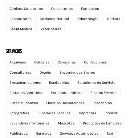
Clinicas Sanatorios
Consultorios
Farmacias
Laboratorios
Medicina Natural
Odontologia
Opticas
Salud Medica
Veterinarias
SERVICIOS
Alquileres
Celulares
Cerrajerias
Confecciones
Consultorias
Diseño
Encomiendas Envios
Encuadernaciones
Escribanias
Estaciones de Servicio
Estudios Contables
Estudios Juridicos
Fiestas Eventos
Fletes Mudanzas
Florerias Decoraciones
Fotocopias
Fotografias
Funerarias Sepelios
Imprentas
Internet
Lavanderias Tintorerias
Mascotas
Productos de Limpieza
Publicidad
Servicios
Servicios Automotores
Taxi