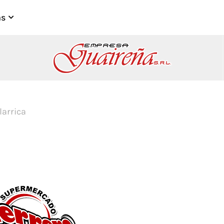
as
larrica