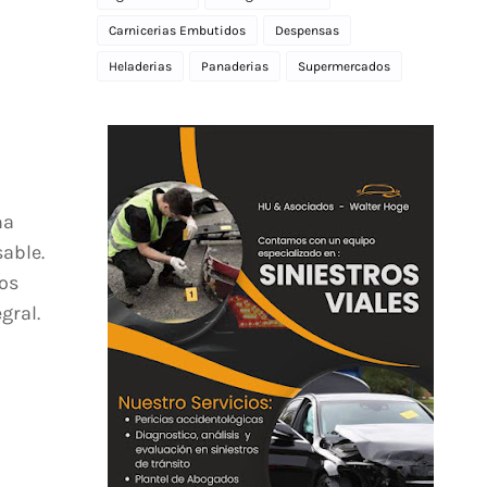
Carnicerias Embutidos
Despensas
Heladerias
Panaderias
Supermercados
na
able.
os
gral.