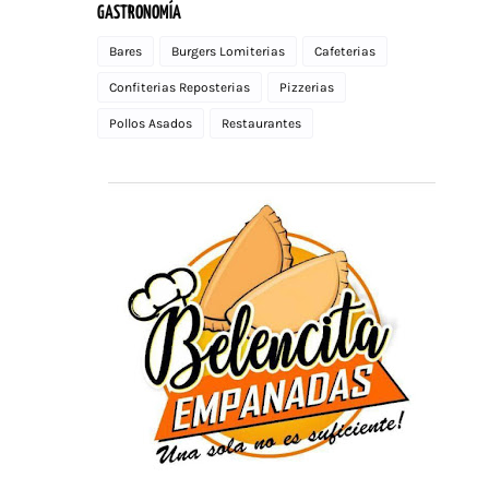
GASTRONOMÍA
Bares
Burgers Lomiterias
Cafeterias
Confiterias Reposterias
Pizzerias
Pollos Asados
Restaurantes