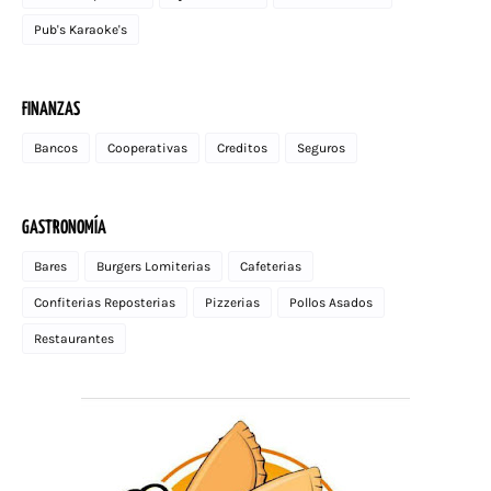
Pub's Karaoke's
FINANZAS
Bancos
Cooperativas
Creditos
Seguros
GASTRONOMÍA
Bares
Burgers Lomiterias
Cafeterias
Confiterias Reposterias
Pizzerias
Pollos Asados
Restaurantes