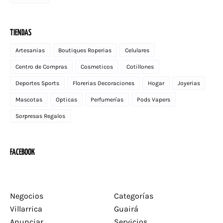
TIENDAS
Artesanias
Boutiques Roperias
Celulares
Centro de Compras
Cosmeticos
Cotillones
Deportes Sports
Florerias Decoraciones
Hogar
Joyerias
Mascotas
Opticas
Perfumerías
Pods Vapers
Sorpresas Regalos
FACEBOOK
Negocios
Categorías
Villarrica
Guairá
Anunciar
Servicios