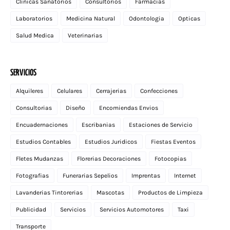
Clinicas Sanatorios
Consultorios
Farmacias
Laboratorios
Medicina Natural
Odontologia
Opticas
Salud Medica
Veterinarias
SERVICIOS
Alquileres
Celulares
Cerrajerias
Confecciones
Consultorias
Diseño
Encomiendas Envios
Encuadernaciones
Escribanias
Estaciones de Servicio
Estudios Contables
Estudios Juridicos
Fiestas Eventos
Fletes Mudanzas
Florerias Decoraciones
Fotocopias
Fotografias
Funerarias Sepelios
Imprentas
Internet
Lavanderias Tintorerias
Mascotas
Productos de Limpieza
Publicidad
Servicios
Servicios Automotores
Taxi
Transporte