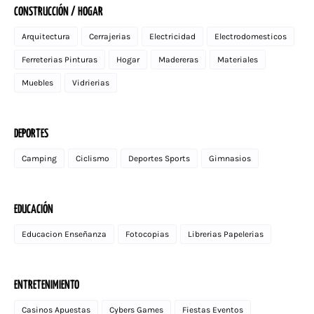
CONSTRUCCIÓN / HOGAR
Arquitectura
Cerrajerias
Electricidad
Electrodomesticos
Ferreterias Pinturas
Hogar
Madereras
Materiales
Muebles
Vidrierias
DEPORTES
Camping
Ciclismo
Deportes Sports
Gimnasios
EDUCACIÓN
Educacion Enseñanza
Fotocopias
Librerias Papelerias
ENTRETENIMIENTO
Casinos Apuestas
Cybers Games
Fiestas Eventos