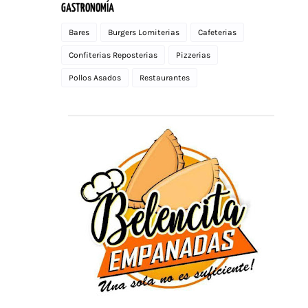
GASTRONOMÍA
Bares
Burgers Lomiterias
Cafeterias
Confiterias Reposterias
Pizzerias
Pollos Asados
Restaurantes