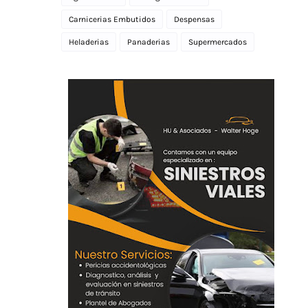
Carnicerias Embutidos
Despensas
Heladerias
Panaderias
Supermercados