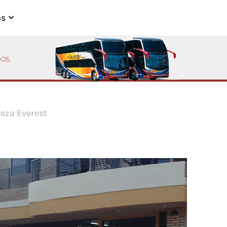
as
eza Everest