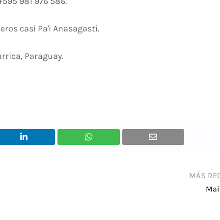
 +595 981 976 586.
ros casi Pa'i Anasagasti.
arrica, Paraguay.
MÁS RE
Mai