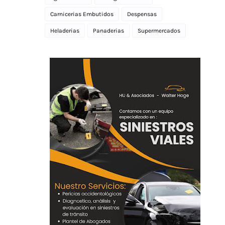
Carnicerias Embutidos
Despensas
Heladerias
Panaderias
Supermercados