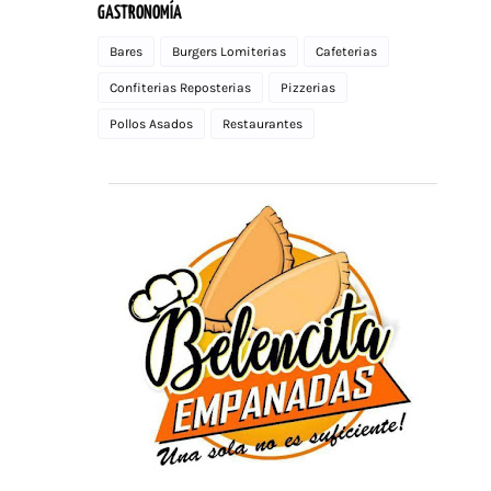
GASTRONOMÍA
Bares
Burgers Lomiterias
Cafeterias
Confiterias Reposterias
Pizzerias
Pollos Asados
Restaurantes