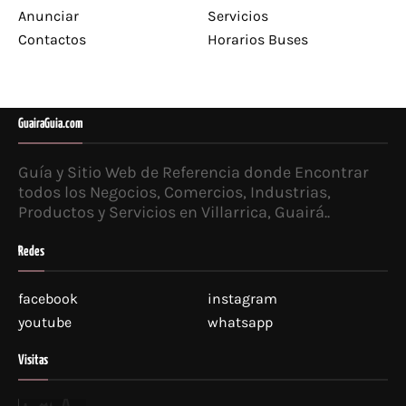
Anunciar
Servicios
Contactos
Horarios Buses
GuairaGuia.com
Guía y Sitio Web de Referencia donde Encontrar
todos los Negocios, Comercios, Industrias,
Productos y Servicios en Villarrica, Guairá..
Redes
facebook
instagram
youtube
whatsapp
Visitas