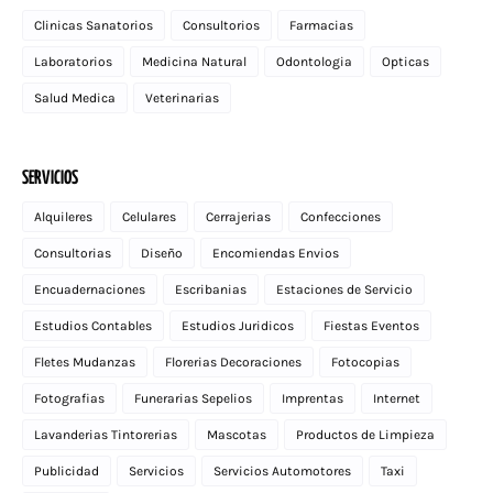
Clinicas Sanatorios
Consultorios
Farmacias
Laboratorios
Medicina Natural
Odontologia
Opticas
Salud Medica
Veterinarias
SERVICIOS
Alquileres
Celulares
Cerrajerias
Confecciones
Consultorias
Diseño
Encomiendas Envios
Encuadernaciones
Escribanias
Estaciones de Servicio
Estudios Contables
Estudios Juridicos
Fiestas Eventos
Fletes Mudanzas
Florerias Decoraciones
Fotocopias
Fotografias
Funerarias Sepelios
Imprentas
Internet
Lavanderias Tintorerias
Mascotas
Productos de Limpieza
Publicidad
Servicios
Servicios Automotores
Taxi