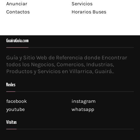
Anunciar
Servicios
Contactos
Horarios Buses
GuairaGuia.com
Guía y Sitio Web de Referencia donde Encontrar
todos los Negocios, Comercios, Industrias,
Productos y Servicios en Villarrica, Guairá..
Redes
facebook
instagram
youtube
whatsapp
Visitas