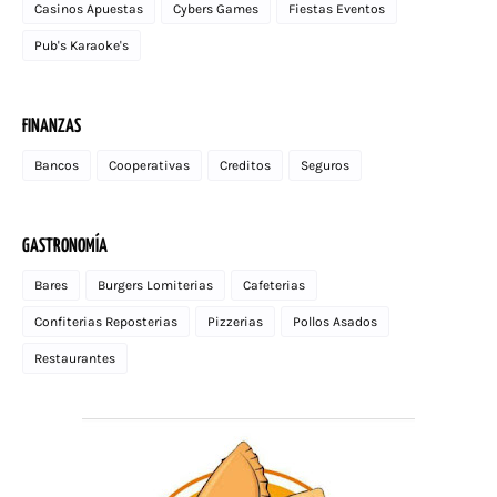
Casinos Apuestas
Cybers Games
Fiestas Eventos
Pub's Karaoke's
FINANZAS
Bancos
Cooperativas
Creditos
Seguros
GASTRONOMÍA
Bares
Burgers Lomiterias
Cafeterias
Confiterias Reposterias
Pizzerias
Pollos Asados
Restaurantes