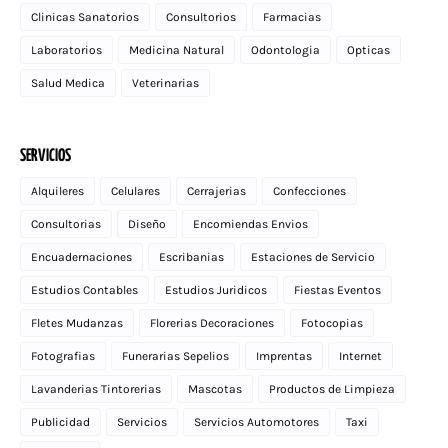
Clinicas Sanatorios
Consultorios
Farmacias
Laboratorios
Medicina Natural
Odontologia
Opticas
Salud Medica
Veterinarias
SERVICIOS
Alquileres
Celulares
Cerrajerias
Confecciones
Consultorias
Diseño
Encomiendas Envios
Encuadernaciones
Escribanias
Estaciones de Servicio
Estudios Contables
Estudios Juridicos
Fiestas Eventos
Fletes Mudanzas
Florerias Decoraciones
Fotocopias
Fotografias
Funerarias Sepelios
Imprentas
Internet
Lavanderias Tintorerias
Mascotas
Productos de Limpieza
Publicidad
Servicios
Servicios Automotores
Taxi