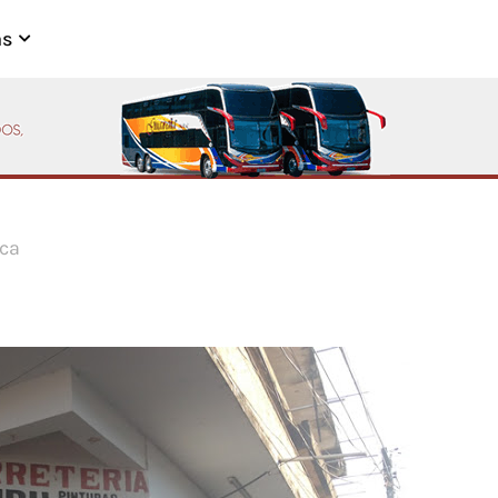
as
ica