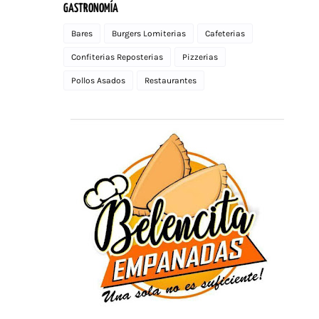
GASTRONOMÍA
Bares
Burgers Lomiterias
Cafeterias
Confiterias Reposterias
Pizzerias
Pollos Asados
Restaurantes