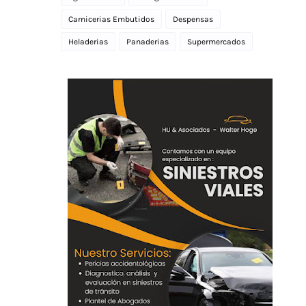
Carnicerias Embutidos
Despensas
Heladerias
Panaderias
Supermercados