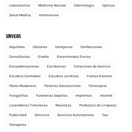
Laboratorios
Medicina Natural
Odontologia
Opticas
Salud Medica
Veterinarias
SERVICIOS
Alquileres
Celulares
Cerrajerias
Confecciones
Consultorias
Diseño
Encomiendas Envios
Encuadernaciones
Escribanias
Estaciones de Servicio
Estudios Contables
Estudios Juridicos
Fiestas Eventos
Fletes Mudanzas
Florerias Decoraciones
Fotocopias
Fotografias
Funerarias Sepelios
Imprentas
Internet
Lavanderias Tintorerias
Mascotas
Productos de Limpieza
Publicidad
Servicios
Servicios Automotores
Taxi
Transporte