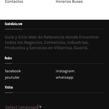
Contactos
Horarios Buses
GuairaGuia.com
Guía y Sitio Web de Referencia donde Encontrar
todos los Negocios, Comercios, Industrias,
Productos y Servicios en Villarrica, Guairá..
Redes
facebook
instagram
youtube
whatsapp
Visitas
Select Language
▼