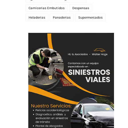
Carnicerias Embutidos
Despensas
Heladerias
Panaderias
Supermercados