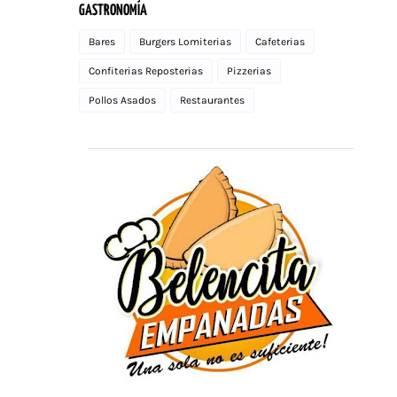
GASTRONOMÍA
Bares
Burgers Lomiterias
Cafeterias
Confiterias Reposterias
Pizzerias
Pollos Asados
Restaurantes