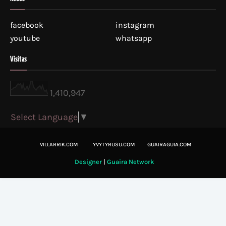
facebook
instagram
youtube
whatsapp
Visitas
1,410,947
Select Language
▼
VILLARRIK.COM
YVYTYRUSU.COM
GUAIRAGUIA.COM
Designer
|
Guaira Network