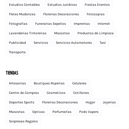
Estudios Contables
Estudios Juridicos
Fiestas Eventos
Fletes Mudanzas
Florerias Decoraciones
Fotocopias
Fotografias
Funerarias Sepelios
Imprentas
Internet
Lavanderias Tintorerias
Mascotas
Productos de Limpieza
Publicidad
Servicios
Servicios Automotores
Taxi
Transporte
TIENDAS
Artesanias
Boutiques Roperias
Celulares
Centro de Compras
Cosmeticos
Cotillones
Deportes Sports
Florerias Decoraciones
Hogar
Joyerias
Mascotas
Opticas
Perfumerías
Pods Vapers
Sorpresas Regalos