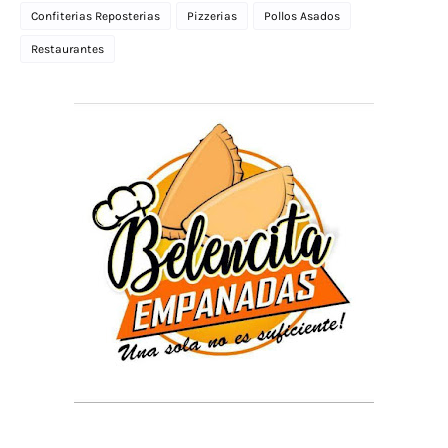
Confiterias Reposterias
Pizzerias
Pollos Asados
Restaurantes