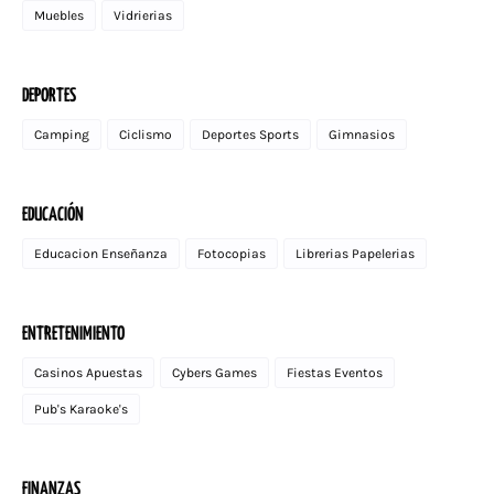
Muebles
Vidrierias
DEPORTES
Camping
Ciclismo
Deportes Sports
Gimnasios
EDUCACIÓN
Educacion Enseñanza
Fotocopias
Librerias Papelerias
ENTRETENIMIENTO
Casinos Apuestas
Cybers Games
Fiestas Eventos
Pub's Karaoke's
FINANZAS