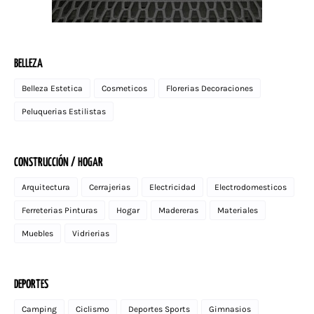
BELLEZA
Belleza Estetica
Cosmeticos
Florerias Decoraciones
Peluquerias Estilistas
CONSTRUCCIÓN / HOGAR
Arquitectura
Cerrajerias
Electricidad
Electrodomesticos
Ferreterias Pinturas
Hogar
Madereras
Materiales
Muebles
Vidrierias
DEPORTES
Camping
Ciclismo
Deportes Sports
Gimnasios