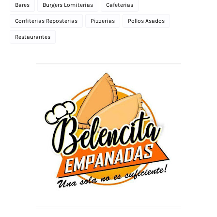
Bares
Burgers Lomiterias
Cafeterias
Confiterias Reposterias
Pizzerias
Pollos Asados
Restaurantes