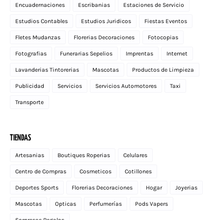
Encuadernaciones
Escribanias
Estaciones de Servicio
Estudios Contables
Estudios Juridicos
Fiestas Eventos
Fletes Mudanzas
Florerias Decoraciones
Fotocopias
Fotografias
Funerarias Sepelios
Imprentas
Internet
Lavanderias Tintorerias
Mascotas
Productos de Limpieza
Publicidad
Servicios
Servicios Automotores
Taxi
Transporte
TIENDAS
Artesanias
Boutiques Roperias
Celulares
Centro de Compras
Cosmeticos
Cotillones
Deportes Sports
Florerias Decoraciones
Hogar
Joyerias
Mascotas
Opticas
Perfumerías
Pods Vapers
Sorpresas Regalos