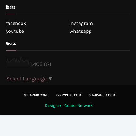
Redes
facebook
instagram
youtube
whatsapp
Visitas
1,409,871
Select Language
▼
VILLARRIK.COM
YVYTYRUSU.COM
GUAIRAGUIA.COM
Designer
|
Guaira Network